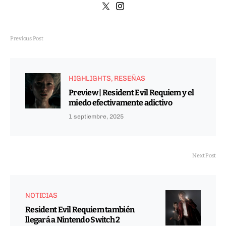
Previous Post
HIGHLIGHTS
RESEÑAS
Preview | Resident Evil Requiem y el
miedo efectivamente adictivo
1 septiembre, 2025
Next Post
NOTICIAS
Resident Evil Requiem también
llegará a Nintendo Switch 2