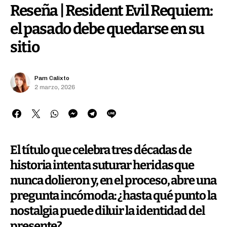
Reseña | Resident Evil Requiem:
el pasado debe quedarse en su
sitio
Pam Calixto
2 marzo, 2026
El título que celebra tres décadas de
historia intenta suturar heridas que
nunca dolieron y, en el proceso, abre una
pregunta incómoda: ¿hasta qué punto la
nostalgia puede diluir la identidad del
presente?