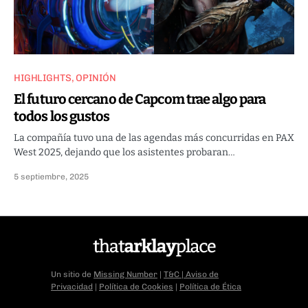
HIGHLIGHTS
OPINIÓN
El futuro cercano de Capcom trae algo para
todos los gustos
La compañía tuvo una de las agendas más concurridas en PAX
West 2025, dejando que los asistentes probaran…
5 septiembre, 2025
Un sitio de
Missing Number
|
T&C
|
Aviso de
Privacidad
|
Política de Cookies
|
Política de Ética