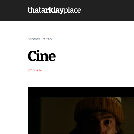
BROWSING TAG
Cine
32 posts