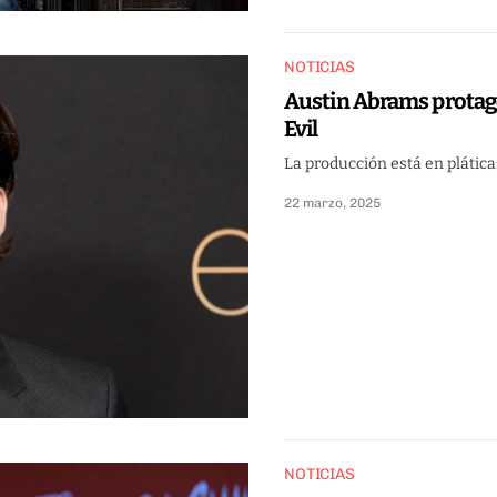
NOTICIAS
Austin Abrams protago
Evil
La producción está en plática
22 marzo, 2025
NOTICIAS