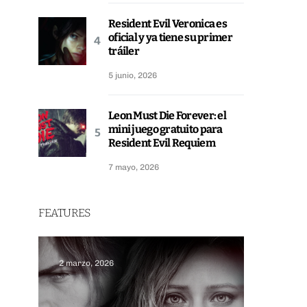
Resident Evil Veronica es
oficial y ya tiene su primer
tráiler
5 junio, 2026
Leon Must Die Forever: el
mini juego gratuito para
Resident Evil Requiem
7 mayo, 2026
FEATURES
2 marzo, 2026