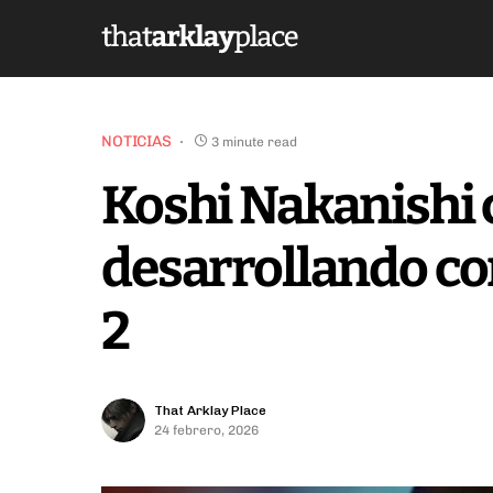
NOTICIAS
3 minute read
Koshi Nakanishi 
desarrollando co
2
That Arklay Place
24 febrero, 2026