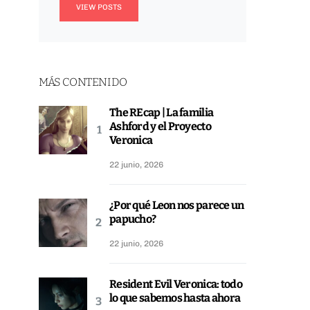
VIEW POSTS
MÁS CONTENIDO
The REcap | La familia
Ashford y el Proyecto
Veronica
22 junio, 2026
¿Por qué Leon nos parece un
papucho?
22 junio, 2026
Resident Evil Veronica: todo
lo que sabemos hasta ahora