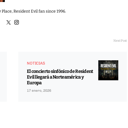
 Place, Resident Evil fan since 1996.
Next Post
NOTICIAS
El concierto sinfónico de Resident
Evil llegará a Norteamérica y
Europa
17 enero, 2026