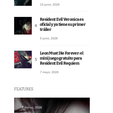
10 junio, 2026
Resident Evil Veronica es
oficial y ya tiene su primer
tráiler
5 junio, 2026
Leon Must Die Forever: el
mini juego gratuito para
Resident Evil Requiem
7 mayo, 2026
FEATURES
2 marzo, 2026