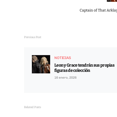
Captain of That Arklay
Previous Post
NOTICIAS
Leon y Grace tendrán sus propias
figuras de colección
16 enero, 2026
Related Posts