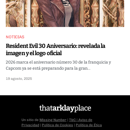
NOTICIAS
Resident Evil 30 Aniversario: revelada la
imagen y el logo oficial
2026 marca el aniversario número 30 de la franquicia y
Capcom ya se está preparando para la gran…
19 agosto, 2025
Un sitio de
Missing Number
|
T&C
|
Aviso de
Privacidad
|
Política de Cookies
|
Política de Ética